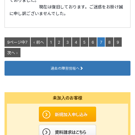
ておりました。
現在は復旧しております。ご迷惑をお掛け誠
に申し訳ございませんでした。
9ページ中7
‹ 前へ
1
2
3
4
5
6
7
8
9
次へ ›
過去の障害情報へ
未加入のお客様