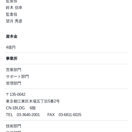
監査役
鈴木 信幸
監査役
望月 秀彦
資本金
4億円
事業所
営業部門
サポート部門
管理部門
〒135-0042
東京都江東区木場五丁目5番2号
CN-1BLDG. 6階
TEL 03-3640-2001 FAX 03-6811-6025
技術部門