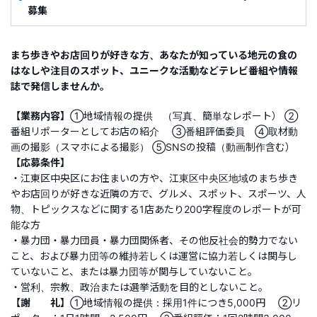
募集
まち歩きやお店回りが好きな方、あなたが知っている地元の食の
はなしや注目のスポット、ユニークな活動などテレビ番組や情報
誌で発信しませんか。
【業務内容】
①地域情報の提供 （写真、簡単なレポート） ②
番組リポーターとしてお店の紹介 ③番組評価委員 ④取材動
画の撮影（スマホによる撮影） ⑤SNSの投稿（動画制作含む）
【応募条件】
・江東区中央区にお住まいの方や、江東区中央区地域のまち歩き
やお店回りが好きな近隣の方で、グルメ、スポット、スポーツ、人
物、トピックスなどに関する1店あたり200字程度のレポートが可
能な方
・暴力団・暴力団員・暴力団関係者、その他反社会的勢力でない
こと、および暴力団等の維持若しくは運営に協力若しくは関与し
ていないこと、または暴力団等が関与していないこと。
・営利、宗教、政治または選挙活動を目的としないこと。
【謝 礼】
①地域情報の提供：採用1件につき5,000円 ②リ