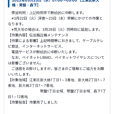
2022年03月23日（水）01:00～05:00 【江東区新大
橋・常盤・森下】
停波時間：上記時間帯で断続的に中断します。
※3月22日（火）深夜～23日（水）早朝にかけての作業と
なります。
※荒天等の場合は、3月29日（火）同時刻に延期します。
【作業内容】伝送路設備メンテナンス
【作業による影響】上記時間帯におきまして、ケーブルテレ
ビ放送、インターネットサービス、
電話サービスが断続的に中断いたします。
なお、ベイネットLIBMO、ベイネットワイヤレスについて
は影響ございません。
ご迷惑をお掛けしますが、皆さまのご理解とご協力をお願
いいたします。
【対象地域】江東区新大橋1丁目1～3番地、新大橋2丁目1～7
番地、新大橋3丁目1～7番地、
常盤1丁目全域、常盤2丁目全域、森下1丁
目1～12番地
【作業報告】作業完了しました