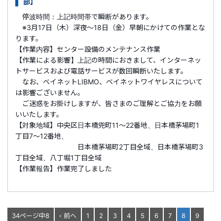
部】
停波時間：上記時間帯で瞬断があります。
※3月17日（木）深夜～18日（金）早朝にかけての作業とな
ります。
【作業内容】センター設備のメンテナンス作業
【作業による影響】上記の時間におきまして、インターネッ
トサービスおよび電話サービスが数回瞬断いたします。
なお、ベイネットLIBMO、ベイネットワイヤレスについて
は影響ございません。
ご迷惑をお掛けしますが、皆さまのご理解とご協力をお願
いいたします。
【対象地域】中央区日本橋兜町11～22番地、日本橋茅場町1
丁目7～12番地、
日本橋茅場町2丁目全域、日本橋茅場町3
丁目全域、八丁堀1丁目全域
【作業報告】作業完了しました
34ページ中8
‹ 前へ
1
2
3
4
5
6
7
8
9