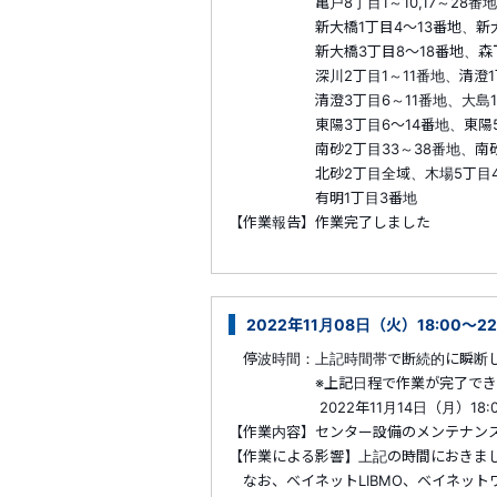
亀戸8丁目1～10,17～28番地、枝
新大橋1丁目4～13番地、新大橋2
新大橋3丁目8～18番地、森下1丁目
深川2丁目1～11番地、清澄1丁目5
清澄3丁目6～11番地、大島1丁目1
東陽3丁目6～14番地、東陽5丁目1
南砂2丁目33～38番地、南砂4丁目
北砂2丁目全域、木場5丁目4～12
有明1丁目3番地
【作業報告】作業完了しました
2022年11月08日（火）18:00～2
停波時間：上記時間帯で断続的に瞬断
※上記日程で作業が完了できなかっ
2022年11月14日（月）18:00～
【作業内容】センター設備のメンテナン
【作業による影響】上記の時間におきま
なお、ベイネットLIBMO、ベイネット