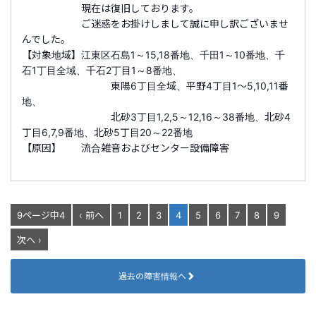
現在は復旧しております。
ご迷惑をお掛けしまして誠に申し訳ございませ
んでした。
【対象地域】江東区石島1～15,18番地、千田1～10番地、千
石1丁目全域、千石2丁目1～8番地、
東陽6丁目全域、平野4丁目1～5,10,11番
地、
北砂3丁目1,2,5～12,16～38番地、北砂4
丁目6,7,9番地、北砂5丁目20～22番地
【原因】 流合雑音およびセンター設備障害
9ページ中4
‹ 前へ
1
2
3
4
5
6
7
8
9
次へ ›
過去の障害情報へ