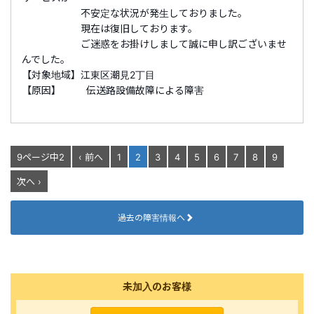
不安定な状況が発生しておりました。
現在は復旧しております。
ご迷惑をお掛けしまして誠に申し訳ございませ
んでした。
【対象地域】江東区潮見2丁目
【原因】 伝送路設備故障による障害
9ページ中2
‹ 前へ
1
2
3
4
5
6
7
8
9
次へ ›
過去の障害情報へ
未加入のお客様