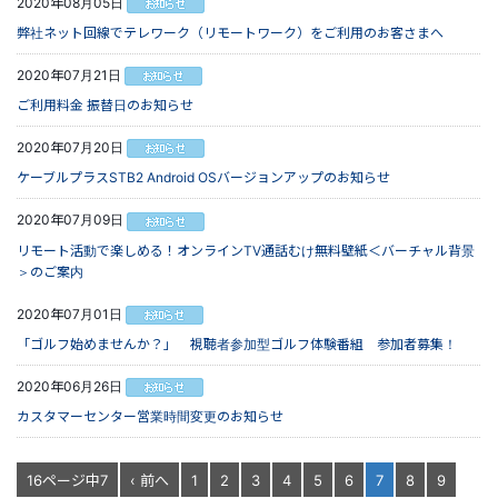
2020年08月05日
弊社ネット回線でテレワーク（リモートワーク）をご利用のお客さまへ
2020年07月21日
ご利用料金 振替日のお知らせ
2020年07月20日
ケーブルプラスSTB2 Android OSバージョンアップのお知らせ
2020年07月09日
リモート活動で楽しめる！オンラインTV通話むけ無料壁紙＜バーチャル背景
＞のご案内
2020年07月01日
「ゴルフ始めませんか？」 視聴者参加型ゴルフ体験番組 参加者募集！
2020年06月26日
カスタマーセンター営業時間変更のお知らせ
16ページ中7
‹ 前へ
1
2
3
4
5
6
7
8
9