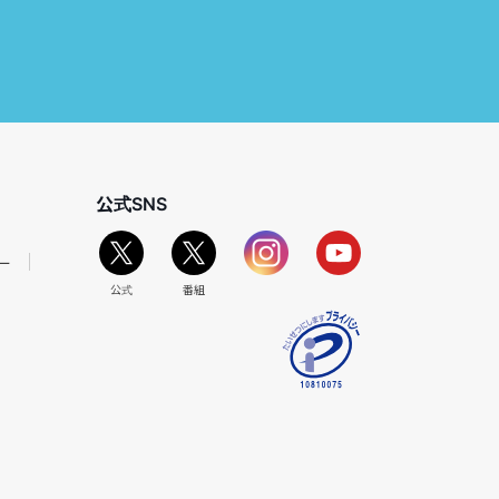
公式SNS
ー
公式
番組