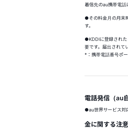
着信先のau携帯電
●その料金月の月末
す。
●KDDIに登録さ
要です。届出されて
*：携帯電話番号ポ
電話発信（au
●au世界サービス
金に関する注