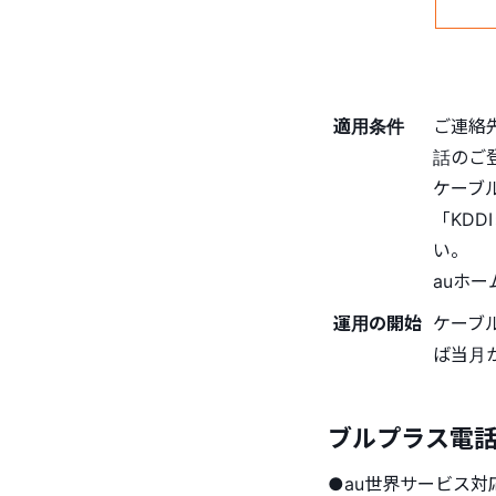
適用条件
ご連絡
話のご
ケーブル
「KD
い。
auホ
運用の開始
ケーブ
ば当月
ブルプラス電
●au世界サービス