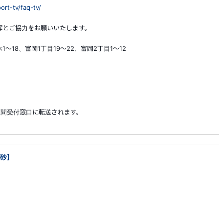
rt-tv/faq-tv/
解とご協力をお願いいたします。
～18、富岡1丁目19～22、富岡2丁目1～12
夜間受付窓口に転送されます。
東砂】