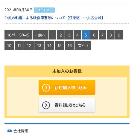
2021年09月30日
台風の影響による映像障害等について【江東区・中央区全域】
16ページ中5
‹ 前へ
1
2
3
4
5
6
7
8
9
10
11
12
13
14
15
16
次へ ›
未加入のお客様
会社情報