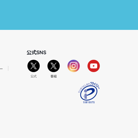
公式SNS
ー
公式
番組