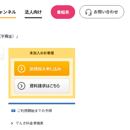
ャンネル
法人向け
お問い合わせ
番組表
（字幕版）」
未加入のお客様
ご利用開始までの手順
でんき料金単価表