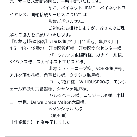
光」サービスが断続的に、一時中断いたします。
なお、ベイネットLIBMO、ベイネットワ
イヤレス、同軸接続サービスについては
影響ございません。
ご迷惑をお掛けしますが、皆さまのご理
解とご協力をお願いいたします。
【対象地域/建物名】江東区亀戸1丁目11番地、亀戸3丁目
4.5、43～49番地、江東区役所様、江東区文化センター様、
パークハウス東陽町様、ガナドール様、
KKハウス様、スカイネストエビスヤ様、
北原シティーコープ様、VOERE亀戸様、
アルタ藤の花様、角重ビル様、クラシヲ亀戸様、
コーポ亀戸様、W-HOUSE90様、モンシ
ェール錦糸町弐番館様、シャンテ亀戸様、
バルクベール様、ロワジールK様、小林
コーポ様、Daiwa Grace Maison大島様、
メゾンシャルム様
（順不同）
【作業報告】 作業完了しました