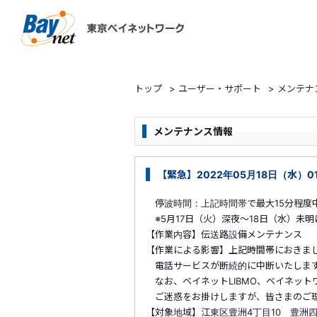
東京ベイネットワーク
トップ
>
ユーザー・サポート
>
メンテナ
メンテナンス情報
【緊急】2022年05月18日（水）01
停波時間：上記時間帯で最大15分程度
※5月17日（火）深夜～18日（水）未
【作業内容】伝送路設備メンテナンス
【作業による影響】上記時間帯におきま
電話サービスが断続的に中断いたしま
なお、ベイネットLIBMO、ベイネット
ご迷惑をお掛けしますが、皆さまのご理
【対象地域】江東区豊洲4丁目10 豊洲