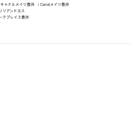
イツ豊洲 i Canalメイツ豊洲
アントヨス
プレイス豊洲