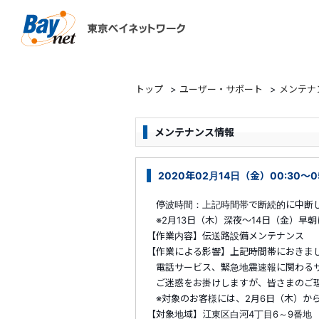
東京ベイネットワーク
トップ
>
ユーザー・サポート
>
メンテナ
メンテナンス情報
2020年02月14日（金）00:30～
停波時間：上記時間帯で断続的に中断
※2月13日（木）深夜～14日（金）早
【作業内容】伝送路設備メンテナンス
【作業による影響】上記時間帯におきま
電話サービス、緊急地震速報に関わるサ
ご迷惑をお掛けしますが、皆さまのご理
※対象のお客様には、2月6日（木）か
【対象地域】江東区白河4丁目6～9番地