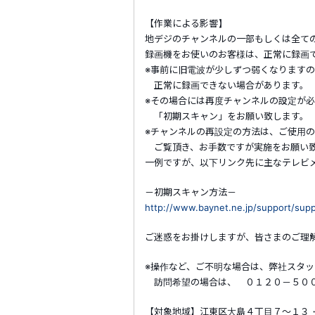
【作業による影響】
地デジのチャンネルの一部もしくは全て
録画機をお使いのお客様は、正常に録画
※事前に旧電波が少しずつ弱くなります
正常に録画できない場合があります。
※その場合には再度チャンネルの設定が
「初期スキャン」をお願い致します。
※チャンネルの再設定の方法は、ご使用
ご覧頂き、お手数ですが実施をお願い
一例ですが、以下リンク先に主なテレビ
－初期スキャン方法－
http://www.baynet.ne.jp/support/suppo
ご迷惑をお掛けしますが、皆さまのご理
※操作など、ご不明な場合は、弊社スタ
訪問希望の場合は、 ０１２０－５００
【対象地域】江東区大島４丁目７～１３