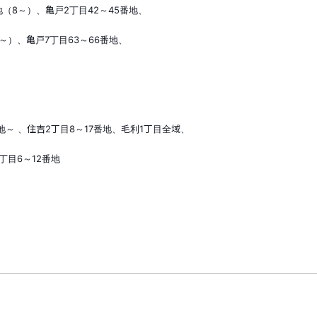
地（
8
～）、亀戸
2
丁目
42
～
45
番地、
～）、亀戸
7
丁目
63
～
66
番地、
地～ 、住吉
2
丁目
8
～
17
番地、毛利
1
丁目全域、
丁目
6
～
12
番地