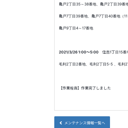
亀戸
2
丁目
35
～
38
番地、亀戸
2
丁目
39
番
亀戸
7
丁目
39
番地、亀戸
7
丁目
40
番地（
11
亀戸
9
丁目
4
～
17
番地
2021/3/26 1:00
～
5:00
住吉
1
丁目
15
番
毛利
2
丁目
2
番地、毛利
2
丁目
5-5
、毛利
2
【作業報告】作業完了しました
メンテナンス情報一覧へ