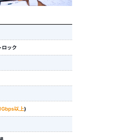
トロック
Gbps以上
)
場