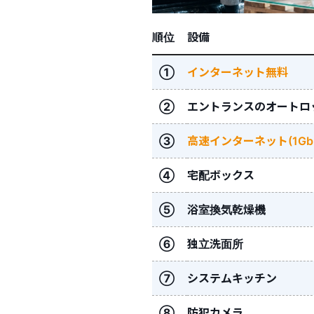
順位
設備
①
インターネット無料
②
エントランスのオートロ
③
高速インターネット(1Gb
④
宅配ボックス
⑤
浴室換気乾燥機
⑥
独立洗面所
⑦
システムキッチン
⑧
防犯カメラ