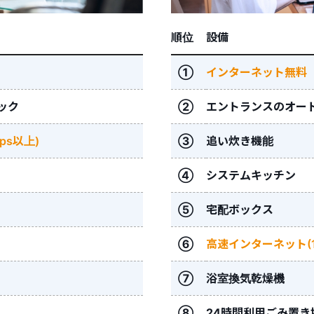
順位
設備
①
インターネット無料
ック
②
エントランスのオー
ps以上)
③
追い炊き機能
④
システムキッチン
⑤
宅配ボックス
⑥
高速インターネット(1
⑦
浴室換気乾燥機
⑧
24時間利用ごみ置き