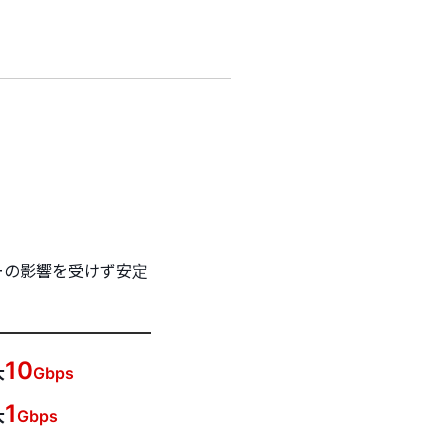
。
ーの影響を受けず安定
10
大
Gbps
1
大
Gbps