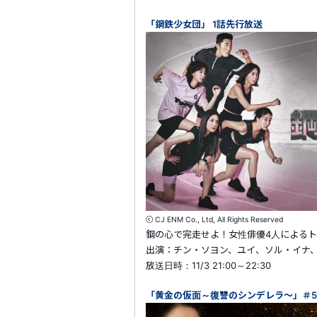
「鋼鉄少女団」 1話先行放送
ⓒ CJ ENM Co., Ltd, All Rights Reserved
鋼の心で完走せよ！女性俳優4人による
出演：チン・ソヨン、ユイ、ソル・イナ
放送日時：11/3 21:00～22:30
「黄金の仮面～復讐のシンデレラ～」＃57