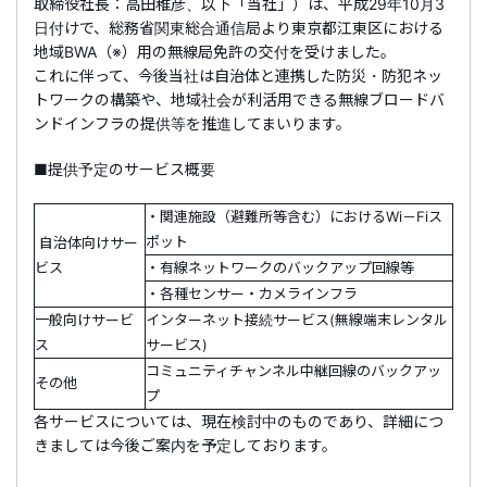
取締役社長：高田稚彦、以下「当社」）は、平成29年10月3
日付けで、総務省関東総合通信局より東京都江東区における
地域BWA（※）用の無線局免許の交付を受けました。
これに伴って、今後当社は自治体と連携した防災・防犯ネッ
トワークの構築や、地域社会が利活用できる無線ブロードバ
ンドインフラの提供等を推進してまいります。
■提供予定のサービス概要
・関連施設（避難所等含む）における
Wi
－
Fi
ス
ポット
自治体向けサー
ビス
・有線ネットワークのバックアップ回線等
・各種センサー・カメラインフラ
一般向けサービ
インターネット接続サービス(無線端末レンタル
ス
サービス)
コミュニティチャンネル中継回線のバックアッ
その他
プ
各サービスについては、現在検討中のものであり、詳細につ
きましては今後ご案内を予定しております。