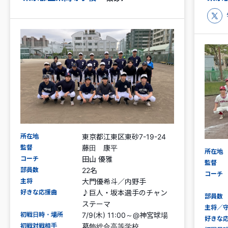
所在地
東京都江東区東砂7-19-24
監督
藤田 康平
所在地
コーチ
田山 優雅
監督
部員数
22名
コーチ
主将
大門優希斗／内野手
好きな応援曲
♪巨人・坂本選手のチャン
部員数
ステーマ
主将／
初戦日時・場所
7/9(木) 11:00～@神宮球場
好きな
初戦対戦相手
葛飾総合高等学校