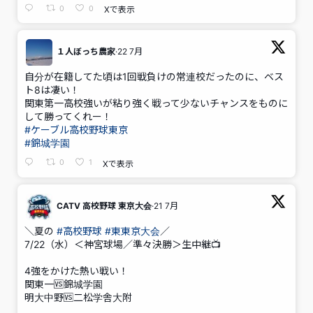
0
0
Xで表示
１人ぼっち農家
·
22 7月
;
自分が在籍してた頃は1回戦負けの常連校だったのに、ベス
ト8は凄い！
関東第一高校強いが粘り強く戦って少ないチャンスをものに
して勝ってくれー！
#ケーブル高校野球東京
#錦城学園
0
1
Xで表示
CATV 高校野球 東京大会
·
21 7月
;
＼夏の
#高校野球
#東東京大会
／
7/22（水）＜神宮球場／準々決勝＞生中継📺
4強をかけた熱い戦い！
関東一🆚錦城学園
明大中野🆚二松学舎大附