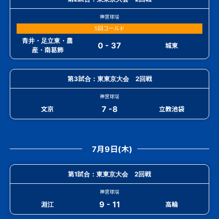
神宮球場
5回コールド
青井・足立東・農
0 - 37
城東
産・南葛飾
第3試合：東東京大会 2回戦
神宮球場
7 -8
文京
立教池袋
7月9日(木)
第1試合：東東京大会 2回戦
神宮球場
9 - 11
淵江
高輪