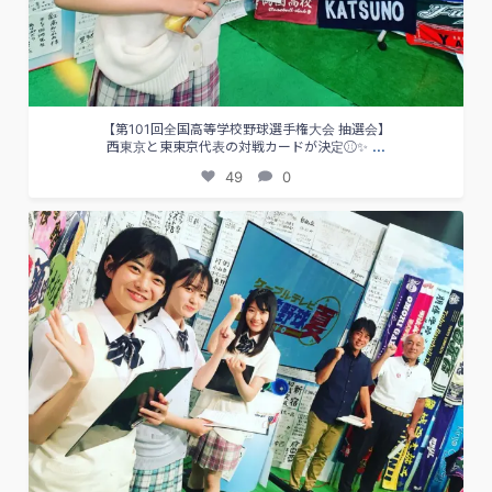
【第101回全国高等学校野球選手権大会 抽選会】
...
西東京と東東京代表の対戦カードが決定⚾️✨
49
0
夏の高校野球 東西東京大会ダイジェスト⚾︎
...
39
0