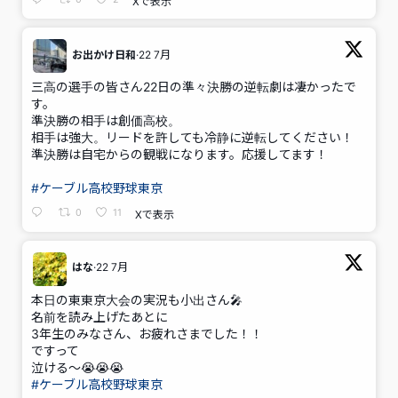
Xで表示
お出かけ日和
·
22 7月
;
三高の選手の皆さん22日の準々決勝の逆転劇は凄かったで
す。
準決勝の相手は創価高校。
相手は強大。リードを許しても冷静に逆転してください！
準決勝は自宅からの観戦になります。応援してます！
#ケーブル高校野球東京
0
11
Xで表示
はな
·
22 7月
;
本日の東東京大会の実況も小出さん🎤
名前を読み上げたあとに
3年生のみなさん、お疲れさまでした！！
ですって
泣ける～😭😭😭
#ケーブル高校野球東京