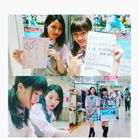
本日、午前中から夏の女神のお二人に、西東京市の田無駅前に
あるASTA専門店街で、試合生中継とダイジェ
...
23
0