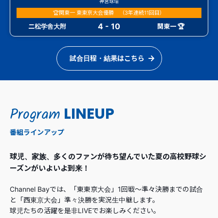
神宮球場
🏆関東一 東東京大会優勝 （3年連続11回目）
4 - 10
二松学舎大附
関東一 🏆
試合日程・結果はこちら
Program
LINEUP
番組ラインアップ
球児、家族、多くのファンが待ち望んでいた夏の高校野球シ
ーズンがいよいよ到来！
Channel Bayでは、「東東京大会」1回戦～準々決勝までの試合
と「西東京大会」準々決勝を実況生中継します。
球児たちの活躍を是非LIVEでお楽しみください。