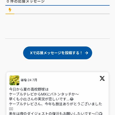
0
件の応援メッセージ
Xで応援メッセージを投稿する！
はな
·
24 7月
;
今日から夏の高校野球は
ケーブルテレビからMXにバトンタッチか～
早くも小出さんの実況が恋しいです…😂
ケーブルテレビさん、今年も放送ありがとうございました
🙇‍♀️
来年は夜のダイジェストの復活もお願いしたいです～⚾📺