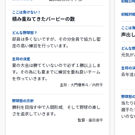
初戦日
ここは負けない！
初戦対
積み重ねてきたバービーの数
ここは
どんな野球部？
声出
部員は多くないですが、その分全員で協力し密
度の高い練習を行っています。
どんな
元気が
主将の決意
夏の大会は勝てていないので必ず１勝以上しま
主将の
す。その為にも夏までに練習を重ね良いチーム
去年達
を作っていきます。
主将・大門優希斗／内野手
野球部
野球部の方針
当たり
勝利を目指す中で人間形成、そして野球の楽し
選手た
さを追求していきます。
いのな
監督・藤田康平