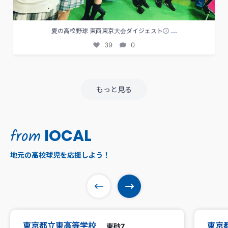
...
夏の高校野球 東西東京大会ダイジェスト⚾︎
39
0
もっと見る
from
lOCAL
地元の高校球児を応援しよう！
東京都立東高等学校
東京
東砂7