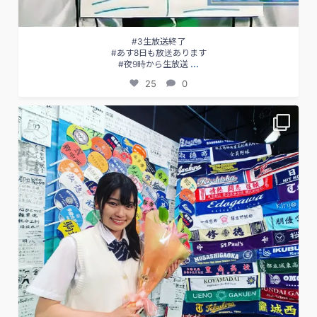
#3生放送終了
#あす8日も放送あります
...
#夜9時から生放送
25
0
【第101回全国高等学校野球選手権大会 抽選会】
西東京と東東京代表の対戦カードが決定⚾️✨
...
49
0