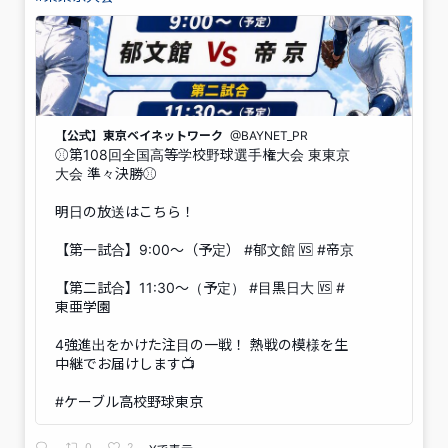
【公式】東京ベイネットワーク
@BAYNET_PR
⚾️第108回全国高等学校野球選手権大会 東東京
大会 準々決勝⚾️
明日の放送はこちら！
【第一試合】9:00～（予定） #郁文館 🆚 #帝京
【第二試合】11:30～（予定） #目黒日大 🆚 #
東亜学園
4強進出をかけた注目の一戦！ 熱戦の模様を生
中継でお届けします📺
#ケーブル高校野球東京
0
2