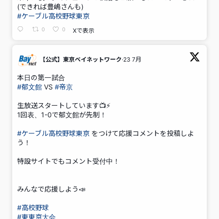
(できれば豊嶋さんも)
#ケーブル高校野球東京
0
0
Xで表示
【公式】東京ベイネットワーク
·
23 7月
;
本日の第一試合
#郁文館
VS
#帝京
生放送スタートしています📺⚡️
1回表、1-0で郁文館が先制！
#ケーブル高校野球東京
をつけて応援コメントを投稿しよ
う！
特設サイトでもコメント受付中！
みんなで応援しよう📣
#高校野球
#東東京大会