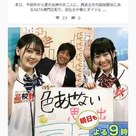
本日、午前中から夏の女神のお二人に、西東京市の田無駅前にあ
...
るASTA専門店街で、試合生中継とダイジェ
23
0
#3生放送終了
#あす8日も放送あります
#夜9時から生放送
...
25
0