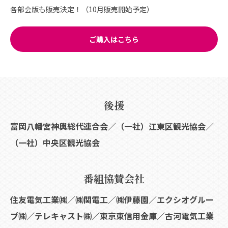
各部会版も販売決定！（10月販売開始予定）
ご購入はこちら
後援
富岡八幡宮神輿総代連合会／（一社）江東区観光協会／
（一社）中央区観光協会
番組協賛会社
住友電気工業㈱／㈱関電工／㈱伊藤園／エクシオグルー
プ㈱／テレキャスト㈱／東京東信用金庫／古河電気工業