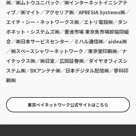
㈱／㈱ムトウユニパック／㈱インターネットイニシアテ
ィブ／㈱マイト／アクセリア㈱／APRESIA Systems㈱／
エイチ・シー・ネットワークス㈱／エトリ電設㈱／ダン
ボネット・システムズ㈱／豊洲市場 東京魚市場卸協同組
合／㈱日本サービスセンター／ミハル通信㈱／aidea㈱
／㈱スペースシャワーネットワーク／東京堂印刷㈱／ナ
イテックス㈱／㈱日宣／広田証券㈱／ダイヤオフィスシ
ステム㈱／DXアンテナ㈱／日本デジタル配信㈱／蓼科印
刷㈱
東京ベイネットワーク公式サイトはこちら