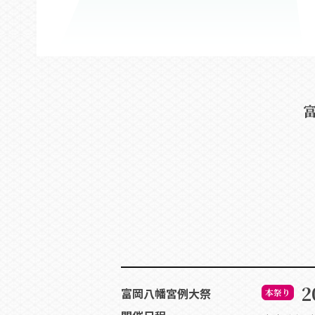
2
富岡八幡宮例大祭
本祭り