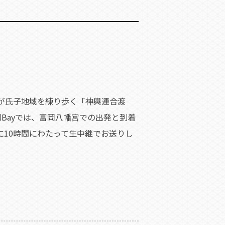
輿が氏子地域を練り歩く「神輿連合渡
nelBayでは、富岡八幡宮での出発と到着
に10時間にわたって生中継でお送りし