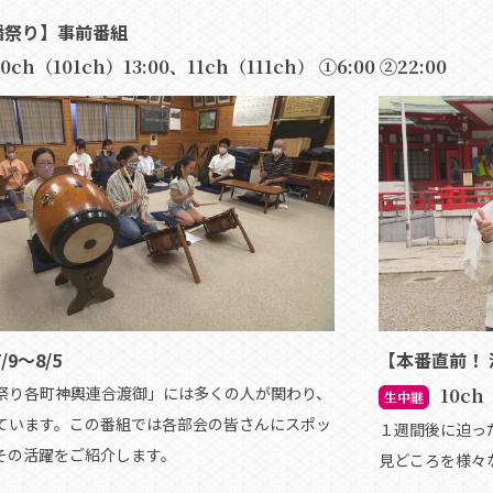
幡祭り】事前番組
10ch（101ch）13:00、11ch（111ch） ①6:00 ②22:00
【本番直前！ 
/9～8/5
祭り各町神輿連合渡御」には多くの人が関わり、
10ch
生中継
ています。この番組では各部会の皆さんにスポッ
１週間後に迫っ
その活躍をご紹介します。
見どころを様々