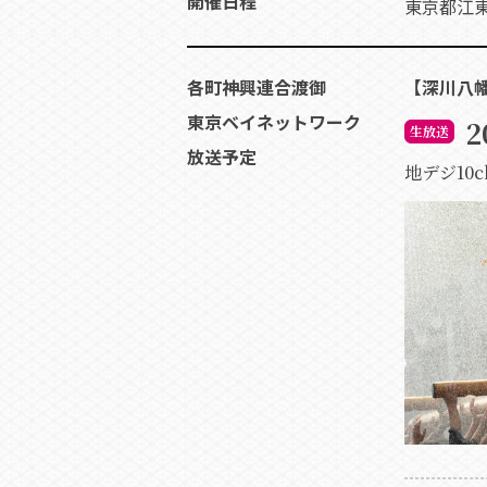
開催日程
東京都江
各町神興連合渡御
【深川八幡
東京ベイネットワーク
2
生放送
放送予定
地デジ10ch