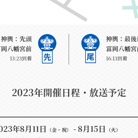
神輿：先頭
神輿：最後
富岡八幡宮前
富岡八幡宮
13:23到着
16:13到着
2023年開催日程・放送予定
023年8月11日
- 8月15日
（金・祝）
（火）