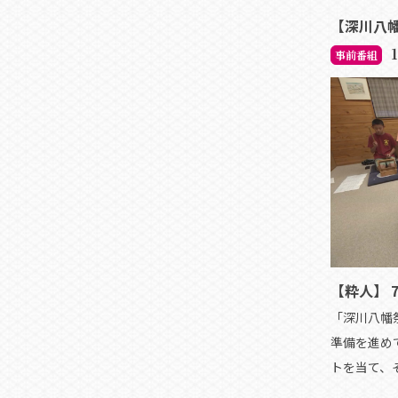
【深川八
事前番組
【粋人】 7
「深川八幡
準備を進め
トを当て、