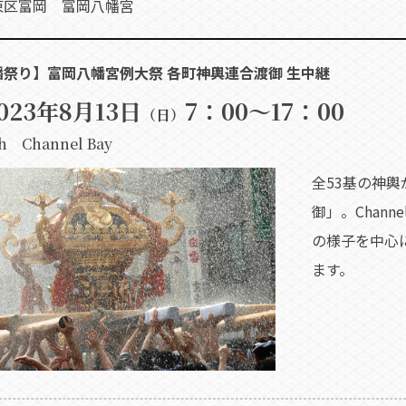
東区富岡 富岡八幡宮
祭り】富岡八幡宮例大祭 各町神輿連合渡御 生中継
023年8月13日
7：00～17：00
（日）
 Channel Bay
全53基の神
御」。Chan
の様子を中心
ます。