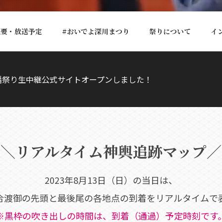
概要・放送予定
#おいでよ深川まつり
祭りについて
イ
川八幡祭り生中継公式サイトオープンしました！
＼リアルタイム神輿追跡マップ／
2023年8月13日（日）の当日は、
合渡御の先頭と最後尾の各地点の到着をリアルタイムで
※黒枠の吹き出しの時間は、到着（通過）予定時刻です