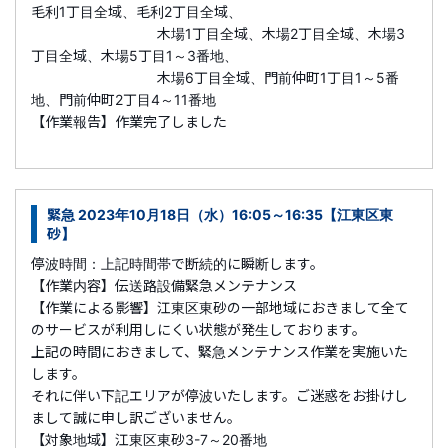
毛利1丁目全域、毛利2丁目全域、
木場1丁目全域、木場2丁目全域、木場3
丁目全域、木場5丁目1～3番地、
木場6丁目全域、門前仲町1丁目1～5番
地、門前仲町2丁目4～11番地
【作業報告】作業完了しました
緊急 2023年10月18日（水）16:05～16:35【江東区東
砂】
停波時間：上記時間帯で断続的に瞬断します。
【作業内容】伝送路設備緊急メンテナンス
【作業による影響】江東区東砂の一部地域におきまして全て
のサービスが利用しにくい状態が発生しております。
上記の時間におきまして、緊急メンテナンス作業を実施いた
します。
それに伴い下記エリアが停波いたします。ご迷惑をお掛けし
まして誠に申し訳ございません。
【対象地域】江東区
東砂3-7～20番地